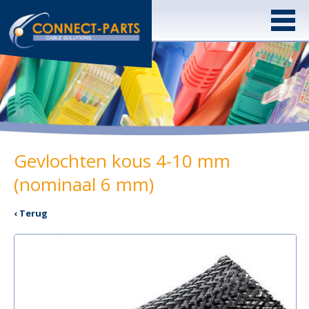
Gevlochten kous 4-10 mm
(nominaal 6 mm)
‹ Terug