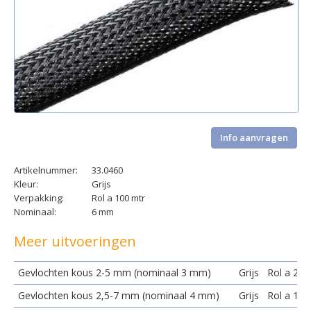
Info aanvragen
Artikelnummer:
33.0460
Kleur:
Grijs
Verpakking:
Rol a 100 mtr
Nominaal:
6 mm
Meer uitvoeringen
Gevlochten kous 2-5 mm (nominaal 3 mm)
Grijs
Rol a 200
Gevlochten kous 2,5-7 mm (nominaal 4 mm)
Grijs
Rol a 100